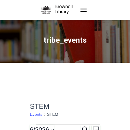
Brownell
Library
TOGGLE NAVIGATION
tribe_events
STEM
Events
STEM
6/2026
S